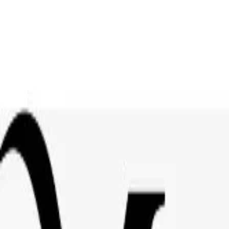
Fläche flexibel mieten
DAS CENTER
+
Serviceeinrichtungen
Promotionfläche mieten
Lageplan
Jobangebote
Ha
NEWS & ANGEBOTE
+
Aktuelle News
Aktuelle Angebote
Galerie
GESCHÄFTE
ÖFFNUNGSZEITEN
KONTAKT
ANFAHRT