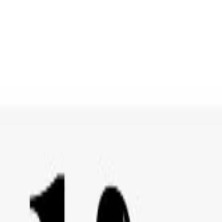
usordnung
Über uns
Der Center Gutschein