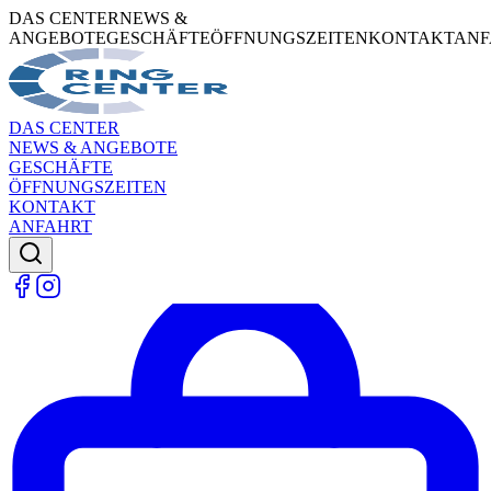
DAS CENTER
NEWS &
ANGEBOTE
GESCHÄFTE
ÖFFNUNGSZEITEN
KONTAKT
ANF
DAS CENTER
NEWS & ANGEBOTE
GESCHÄFTE
ÖFFNUNGSZEITEN
KONTAKT
ANFAHRT