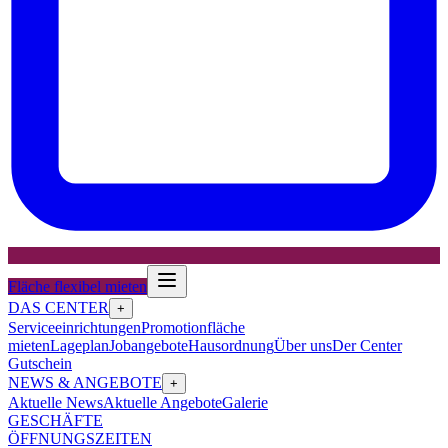
Fläche flexibel mieten
DAS CENTER
+
Serviceeinrichtungen
Promotionfläche
mieten
Lageplan
Jobangebote
Hausordnung
Über uns
Der Center
Gutschein
NEWS & ANGEBOTE
+
Aktuelle News
Aktuelle Angebote
Galerie
GESCHÄFTE
ÖFFNUNGSZEITEN