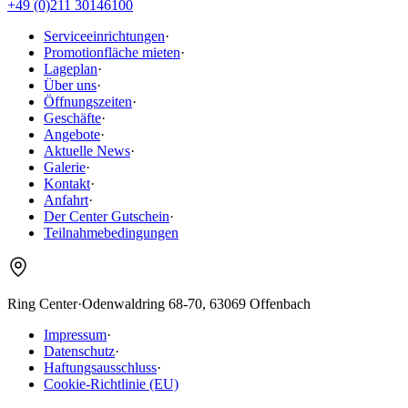
+49 (0)211 30146100
Serviceeinrichtungen
·
Promotionfläche mieten
·
Lageplan
·
Über uns
·
Öffnungszeiten
·
Geschäfte
·
Angebote
·
Aktuelle News
·
Galerie
·
Kontakt
·
Anfahrt
·
Der Center Gutschein
·
Teilnahmebedingungen
Ring Center
·
Odenwaldring 68-70, 63069 Offenbach
Impressum
·
Datenschutz
·
Haftungsausschluss
·
Cookie-Richtlinie (EU)